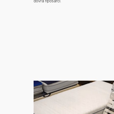
dovrà riposarci.