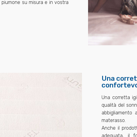
il piumone su misura e in vostra
Una corret
confortev
Una corretta ig
qualità del son
abbigliamento 
materasso.
Anche il prodot
adeguata, il f