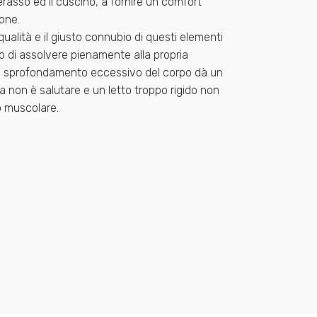
erasso ed il cuscino, a fornire un comfort
one.
qualità e il giusto connubio di questi elementi
ado di assolvere pienamente alla propria
 lo sprofondamento eccessivo del corpo dà un
on è salutare e un letto troppo rigido non
o muscolare.